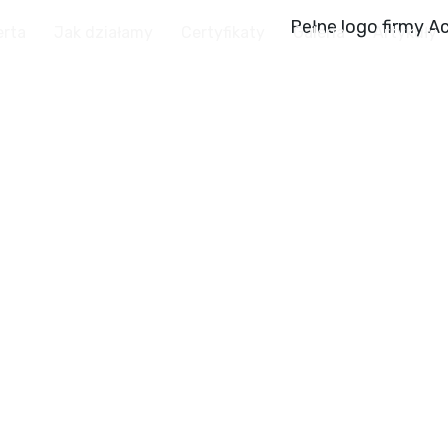
erta
Jak działamy
Certyfikaty
Galeria
Artykuły